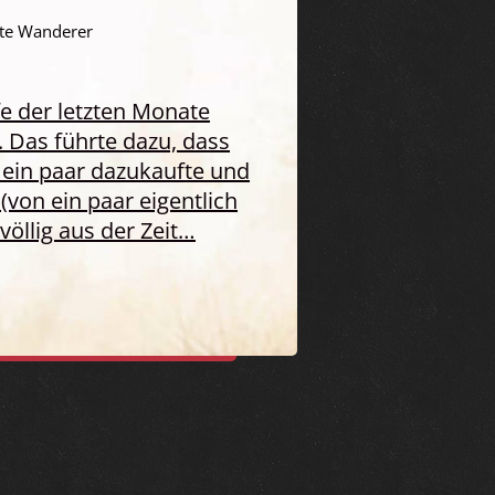
lte Wanderer
fe der letzten Monate
 Das führte dazu, dass
, ein paar dazukaufte und
(von ein paar eigentlich
völlig aus der Zeit…