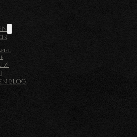
en
ein
piel
op
ds
h
sen Blog