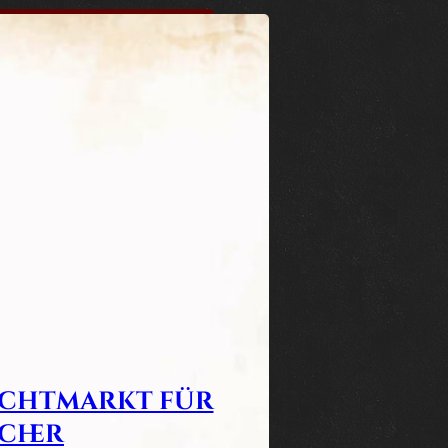
uchtmarkt für
cher