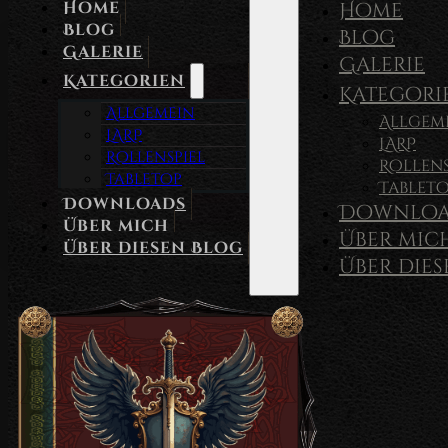
Home
Home
Blog
Blog
Galerie
Galerie
Kategorien
Kategori
Allgemein
Allgem
LARP
LARP
Rollenspiel
Rollens
Tabletop
Tablet
Downloads
Downloa
Über mich
Über mic
Über diesen Blog
Über die