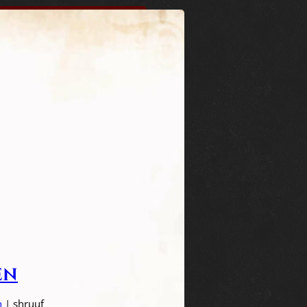
en
n
| shruuf