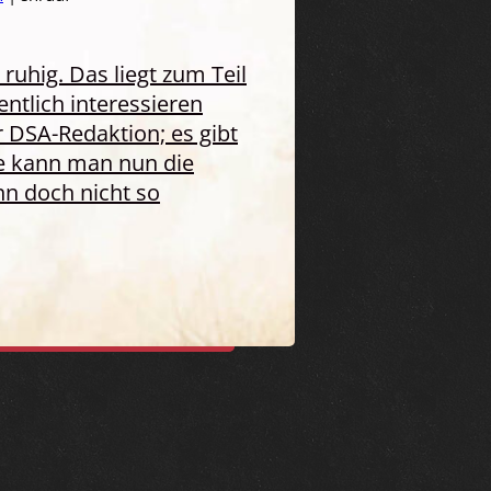
ruhig. Das liegt zum Teil
ntlich interessieren
 DSA-Redaktion; es gibt
e kann man nun die
nn doch nicht so