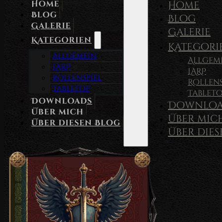
Home
Home
Blog
Blog
Galerie
Galerie
Kategorien
Kategori
Allgemein
Allgem
LARP
LARP
Rollenspiel
Rollens
Tabletop
Tablet
Downloads
Downloa
Über mich
Über mic
Über diesen Blog
Über die