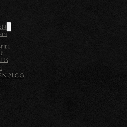
en
ein
piel
op
ds
h
sen Blog