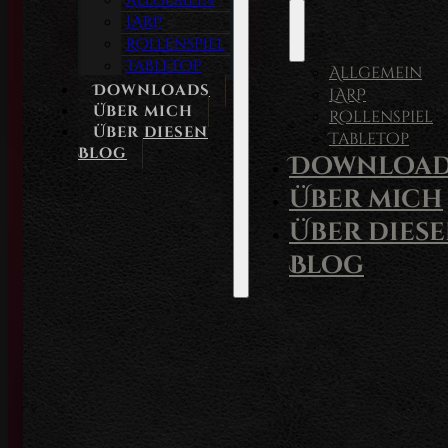
Allgemein
LARP
Rollenspiel
Tabletop
Allgemein
Downloads
LARP
Über mich
Rollenspiel
Über diesen
Tabletop
Blog
Download
Über mich
Über dies
Blog