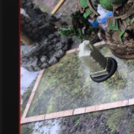
Juni 2023
(1)
Mai 2023
(5)
April 2023
(3)
März 2023
(6)
Februar 2023
(4)
Januar 2023
(5)
Dezember 2022
(4)
November 2022
(4)
Oktober 2022
(5)