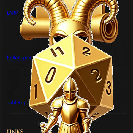
LARP
Rollenspiel
Tabletop
Links