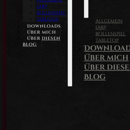
Allgemein
LARP
Rollenspiel
Tabletop
Allgemein
Downloads
LARP
Über mich
Rollenspiel
Über diesen
Tabletop
Blog
Download
Über mich
Über dies
Blog