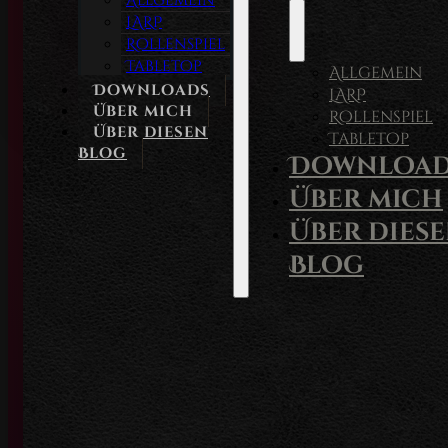
Allgemein
LARP
Rollenspiel
Tabletop
Allgemein
Downloads
LARP
Über mich
Rollenspiel
Über diesen
Tabletop
Blog
Download
Über mich
Über dies
Blog