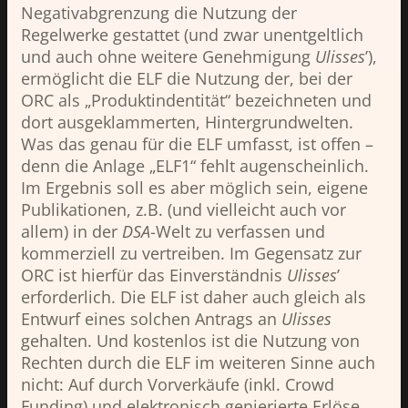
Negativabgrenzung die Nutzung der
Regelwerke gestattet (und zwar unentgeltlich
und auch ohne weitere Genehmigung
Ulisses
’),
ermöglicht die ELF die Nutzung der, bei der
ORC als „Produktindentität“ bezeichneten und
dort ausgeklammerten, Hintergrundwelten.
Was das genau für die ELF umfasst, ist offen –
denn die Anlage „ELF1“ fehlt augenscheinlich.
Im Ergebnis soll es aber möglich sein, eigene
Publikationen, z.B. (und vielleicht auch vor
allem) in der
DSA
-Welt zu verfassen und
kommerziell zu vertreiben. Im Gegensatz zur
ORC ist hierfür das Einverständnis
Ulisses
’
erforderlich. Die ELF ist daher auch gleich als
Entwurf eines solchen Antrags an
Ulisses
gehalten. Und kostenlos ist die Nutzung von
Rechten durch die ELF im weiteren Sinne auch
nicht: Auf durch Vorverkäufe (inkl. Crowd
Funding) und elektronisch genierierte Erlöse