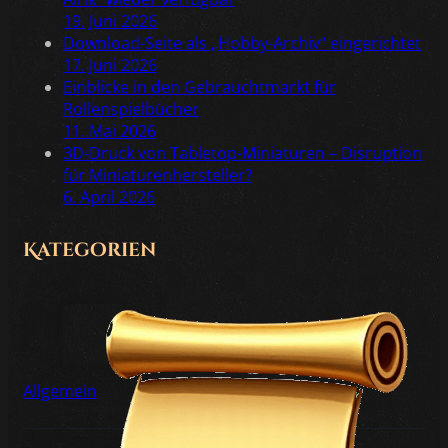
19. Juni 2026
Download-Seite als „Hobby-Archiv“ eingerichtet
17. Juni 2026
Einblicke in den Gebrauchtmarkt für
Rollenspielbücher
11. Mai 2026
3D-Druck von Tabletop-Miniaturen – Disruption
für Miniaturenhersteller?
6. April 2026
Kategorien
Allgemein