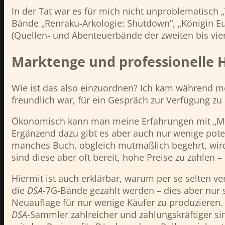
In der Tat war es für mich nicht unproblematisch
Bände „Renraku-Arkologie: Shutdown“, „Königin E
(Quellen- und Abenteuerbände der zweiten bis vie
Marktenge und professionelle 
Wie ist das also einzuordnen? Ich kam während mei
freundlich war, für ein Gespräch zur Verfügung zu
Ökonomisch kann man meine Erfahrungen mit „Markt
Ergänzend dazu gibt es aber auch nur wenige pote
manches Buch, obgleich mutmaßlich begehrt, wird d
sind diese aber oft bereit, hohe Preise zu zahlen 
Hiermit ist auch erklärbar, warum per se selten v
die
DSA
-7G-Bände gezahlt werden – dies aber nur se
Neuauflage für nur wenige Käufer zu produzieren
DSA
-Sammler zahlreicher und zahlungskräftiger si