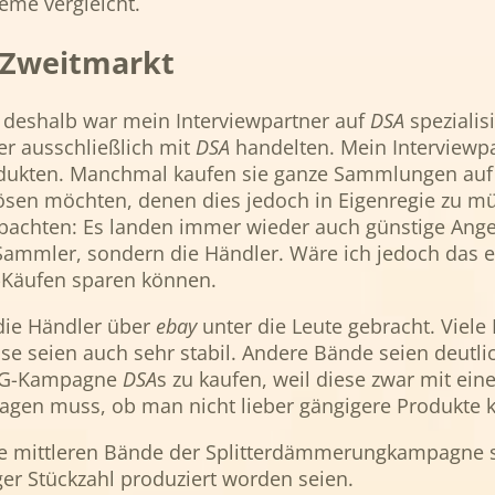
eme vergleicht.
) Zweitmarkt
 deshalb war mein Interviewpartner auf
DSA
spezialis
er ausschließlich mit
DSA
handelten. Mein Interviewpa
odukten. Manchmal kaufen sie ganze Sammlungen auf
en möchten, denen dies jedoch in Eigenregie zu müh
beobachten: Es landen immer wieder auch günstige Ang
ammler, sondern die Händler. Wäre ich jedoch das e
-Käufen sparen können.
die Händler über
ebay
unter die Leute gebracht. Viele
ise seien auch sehr stabil. Andere Bände seien deutl
r 7G-Kampagne
DSA
s zu kaufen, weil diese zwar mit ein
fragen muss, ob man nicht lieber gängigere Produkte k
die mittleren Bände der Splitterdämmerungkampagne s
nger Stückzahl produziert worden seien.