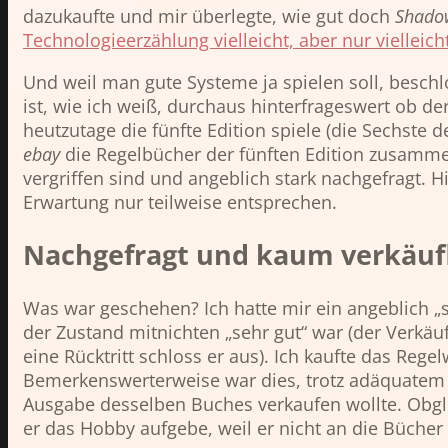
dazukaufte und mir überlegte, wie gut doch
Shado
Technologieerzählung vielleicht, aber nur vielleic
Und weil man gute Systeme ja spielen soll, beschl
ist, wie ich weiß, durchaus hinterfrageswert ob d
heutzutage die fünfte Edition spiele (die Sechste d
ebay
die Regelbücher der fünften Edition zusammen
vergriffen sind und angeblich stark nachgefragt. H
Erwartung nur teilweise entsprechen.
Nachgefragt und kaum verkäuf
Was war geschehen? Ich hatte mir ein angeblich „s
der Zustand mitnichten „sehr gut“ war (der Verkä
eine Rücktritt schloss er aus). Ich kaufte das Re
Bemerkenswerterweise war dies, trotz adäquatem P
Ausgabe desselben Buches verkaufen wollte. Obglei
er das Hobby aufgebe, weil er nicht an die Bücher 