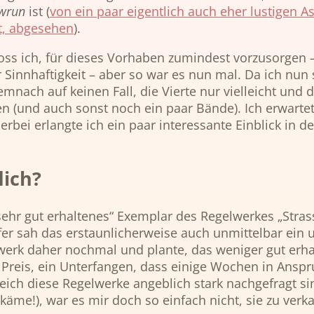
wrun
ist (
von ein paar eigentlich auch eher lustigen As
ht, abgesehen
).
oss ich, für dieses Vorhaben zumindest vorzusorgen –
er Sinnhaftigkeit – aber so war es nun mal. Da ich n
emnach auf keinen Fall, die Vierte nur vielleicht und 
 (und auch sonst noch ein paar Bände). Ich erwartete
ierbei erlangte ich ein paar interessante Einblick in 
lich?
ehr gut erhaltenes“ Exemplar des Regelwerkes „Strass
ufer sah das erstaunlicherweise auch unmittelbar ein
gelwerk daher nochmal und plante, das weniger gut erh
reis, ein Unterfangen, dass einige Wochen in Anspruc
ch diese Regelwerke angeblich stark nachgefragt sind
käme!), war es mir doch so einfach nicht, sie zu verk