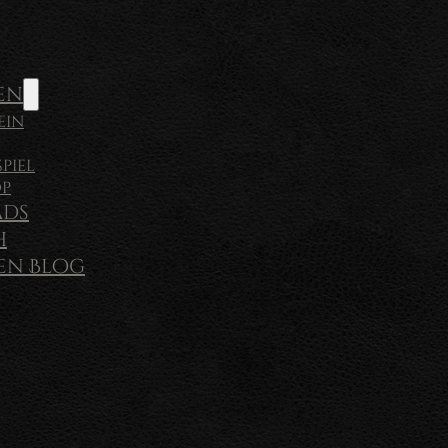
en
ein
piel
op
ds
h
sen Blog