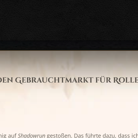
 den Gebrauchtmarkt für Roll
nig auf
Shadowrun
gestoßen. Das führte dazu, dass ic