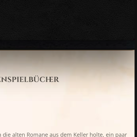
enspielbücher
h die alten Romane aus dem Keller holte, ein paar