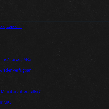
nnen, wollen…?
achine/Hordes MK3
wieder verfügbar
 Miniaturenhersteller?
für MK3