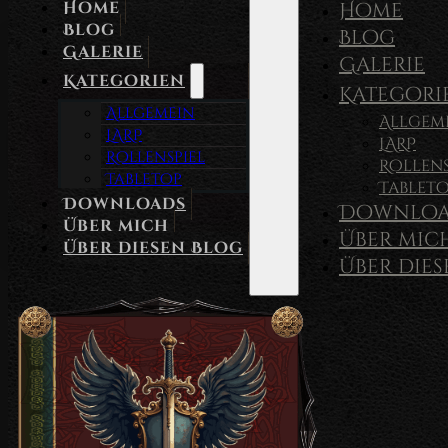
Home
Home
Blog
Blog
Galerie
Galerie
Kategorien
Kategori
Allgemein
Allgem
LARP
LARP
Rollenspiel
Rollens
Tabletop
Tablet
Downloads
Downloa
Über mich
Über mic
Über diesen Blog
Über die