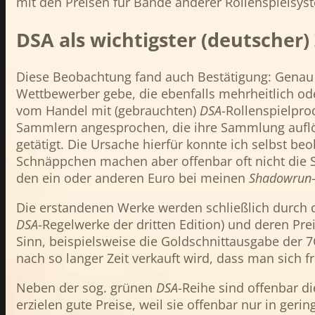
mit den Preisen für Bände anderer Rollenspielsyst
DSA als wichtigster (deutscher
Diese Beobachtung fand auch Bestätigung: Genau
Wettbewerber gebe, die ebenfalls mehrheitlich od
vom Handel mit (gebrauchten)
DSA
-Rollenspielpr
Sammlern angesprochen, die ihre Sammlung auflös
getätigt. Die Ursache hierfür konnte ich selbst 
Schnäppchen machen aber offenbar oft nicht die S
den ein oder anderen Euro bei meinen
Shadowrun
Die erstandenen Werke werden schließlich durch 
DSA
-Regelwerke der dritten Edition) und deren Pre
Sinn, beispielsweise die Goldschnittausgabe de
nach so langer Zeit verkauft wird, dass man sich 
Neben der sog. grünen
DSA
-Reihe sind offenbar 
erzielen gute Preise, weil sie offenbar nur in geri