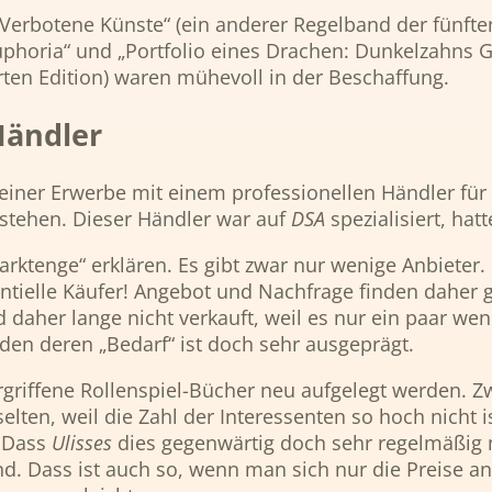
 „Verbotene Künste“ (ein anderer Regelband der fünft
uphoria“ und „Portfolio eines Drachen: Dunkelzahns
rten Edition) waren mühevoll in der Beschaffung.
Händler
ner Erwerbe mit einem professionellen Händler für g
 stehen. Dieser Händler war auf
DSA
spezialisiert, hat
enge“ erklären. Es gibt zwar nur wenige Anbieter. D
ntielle Käufer! Angebot und Nachfrage finden daher 
aher lange nicht verkauft, weil es nur ein paar wen
– den deren „Bedarf“ ist doch sehr ausgeprägt.
ergriffene Rollenspiel-Bücher neu aufgelegt werden. 
lten, weil die Zahl der Interessenten so hoch nicht is
. Dass
Ulisses
dies gegenwärtig doch sehr regelmäßig m
nd. Dass ist auch so, wenn man sich nur die Preise a