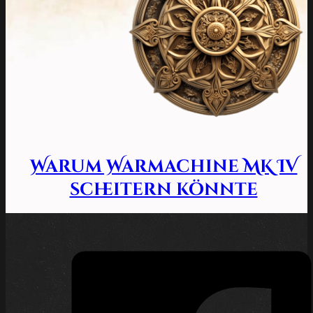
Warum Warmachine MK IV
scheitern könnte
19. Oktober 2022 |
Tabletop
| Der alte Wanderer
Am 26. Juli 2022 war es soweit: Die vierte
Edition des Spieles Warmachine und
Hordes (Warmahordes), das fortan nur