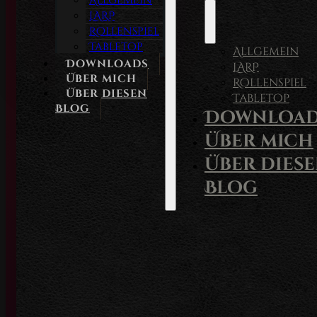
Allgemein
LARP
Rollenspiel
Tabletop
Allgemein
Downloads
LARP
Über mich
Rollenspiel
Über diesen
Tabletop
Blog
Download
Über mich
Über dies
Blog