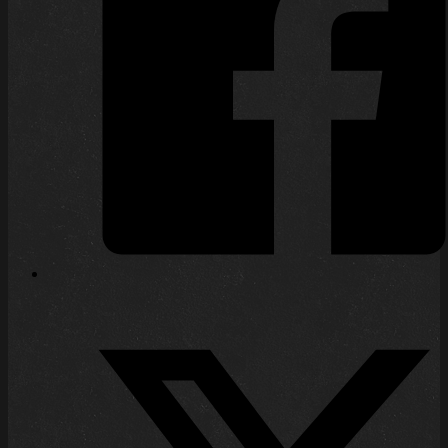
noch Warmahordes heißen soll, wurde
angekündigt. Die Reaktionen waren
anfangs gemischt, drehten aber letztlich
ins Positive. Nur auf dem Markt für
gebrauchte Miniaturen sieht man, dass
der ein paar Spieler wohl aussteigen
möchten – möglicherweise aber…