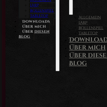
Allgemein
LARP
Rollenspiel
Tabletop
Allgemein
Downloads
LARP
Über mich
Rollenspiel
Über diesen
Tabletop
Blog
Download
Über mich
Über dies
Blog