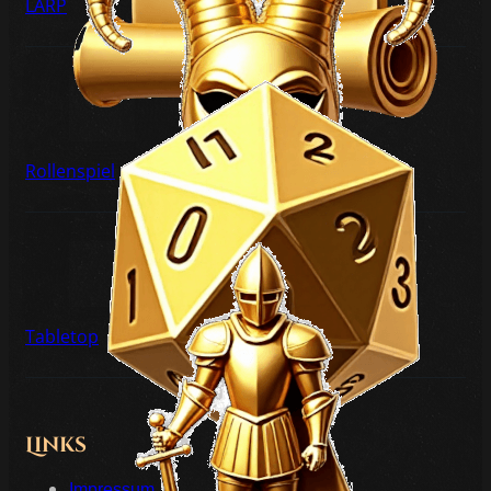
LARP
Rollenspiel
Tabletop
Links
Impressum