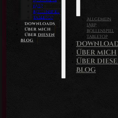
Allgemein
LARP
Rollenspiel
Tabletop
Allgemein
Downloads
LARP
Über mich
Rollenspiel
Über diesen
Tabletop
Blog
Download
Über mich
Über dies
Blog