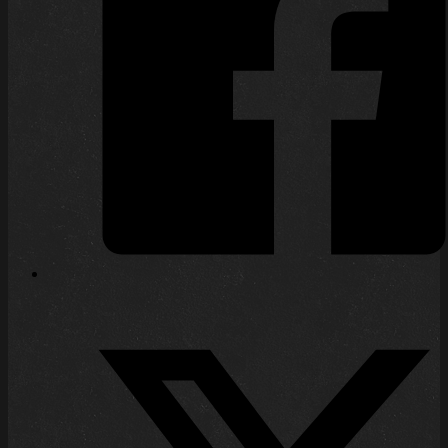
Nach langer Zeit veröffentlichte Ulisses in
den letzten Monaten die Jahresabschlüsse
für die Geschäftsjahr 2023 und 2024. In
beiden Fällen wurden Erleichterungen in
Anspruch genommen, so dass de facto
verkürzte Abschlüsse publiziert wurden.
Formal erfolgte die Veröffentlichung zu
spät, da die Frist hierfür zwölf Monate
nach Geschäftsjahresende beträgt. Da
das Geschäftsjahr Ulisses zum 30. Juni…