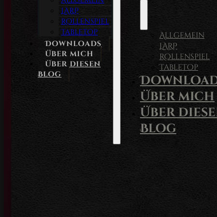
Allgemein
LARP
Rollenspiel
Tabletop
Allgemein
Downloads
LARP
Über mich
Rollenspiel
Über diesen
Tabletop
Blog
Download
Über mich
Über dies
Blog