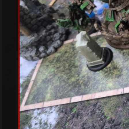
Mai 2023
(5)
April 2023
(3)
März 2023
(6)
Februar 2023
(4)
Januar 2023
(5)
Dezember 2022
(4)
November 2022
(4)
Oktober 2022
(5)