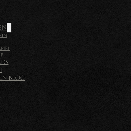
en
ein
piel
op
ds
h
sen Blog