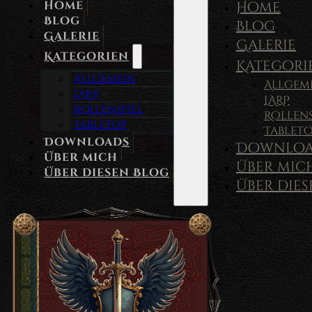
Home
Home
Blog
Blog
Galerie
Galerie
Kategorien
Kategori
Allgemein
Allgem
LARP
LARP
Rollenspiel
Rollens
Tabletop
Tablet
Downloads
Downloa
Über mich
Über mic
Über diesen Blog
Über die