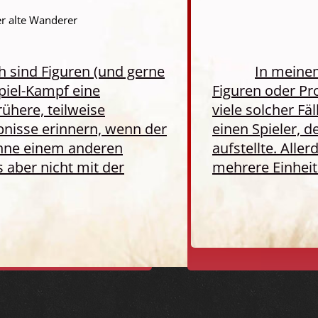
r alte Wanderer
h sind Figuren (und gerne
In meinem
piel-Kampf eine
Figuren oder Pr
ühere, teilweise
viele solcher Fä
bnisse erinnern, wenn der
einen Spieler, 
könne einem anderen
aufstellte. Aller
s aber nicht mit der
mehrere Einheit