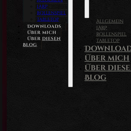
Allgemein
LARP
Rollenspiel
Tabletop
Allgemein
Downloads
LARP
Über mich
Rollenspiel
Über diesen
Tabletop
Blog
Download
Über mich
Über dies
Blog