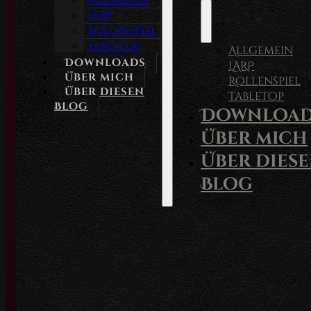
Allgemein
LARP
Rollenspiel
Tabletop
Allgemein
Downloads
LARP
Über mich
Rollenspiel
Über diesen
Tabletop
Blog
Download
Über mich
Über dies
Blog