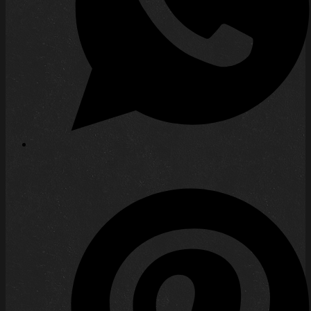
Warmachine MK IV – Das
Fazit zum Fazit
3. Juni 2024 |
Tabletop
| Der alte Wanderer
Zwar endete mein letzter Beitrag zum
Erfolg MK IVs mit einer gewissen Skepsis,