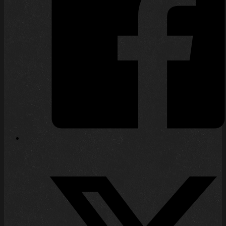
Einführung Auch wenn Fragen der
Nachhaltigkeit in der öffentlichen
Diskussion einen deutlich weniger großen
Raum einnehmen als noch vor zwei oder
drei Jahren, hat sich an den
grundlegenden Fragestellungen rund um
Nachhaltigkeit nichts verändert. Und
unverändert mag sich der ein oder
andere die Frage stellen, ob sein (unser!)
Hobby, sei es in der Ausprägung des…