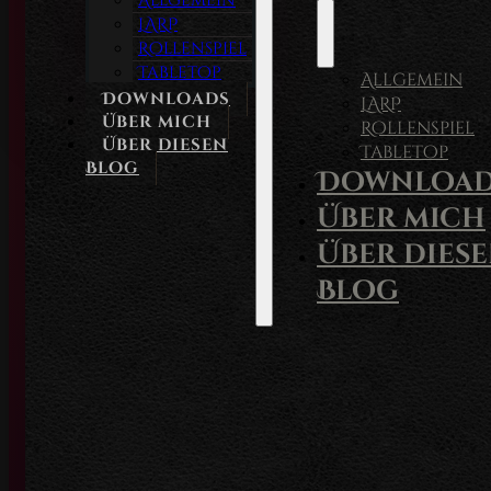
Allgemein
LARP
Rollenspiel
Tabletop
Allgemein
Downloads
LARP
Über mich
Rollenspiel
Über diesen
Tabletop
Blog
Download
Über mich
Über dies
Blog