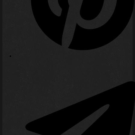
was die kommerzielle Freude an dem
Vertreiben eines Tabletop-Systems
angeht. Mein Update beschrieb, dass die
Nachfrage das Angebot übersteige, aber
nicht weiter investiert werden solle
„vorgeblich, um keine Überkapazitäten
aufzubauen“. Der wahre Grund düfte
sein: Privateer Press hat(te) kein Geld
mehr. Heute…