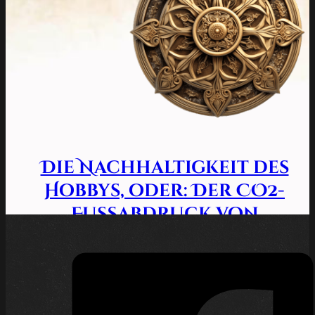
Die Nachhaltigkeit des
Hobbys, oder: Der CO2-
Fußabdruck von
Rollenspiel, Tabletop und
LARP
4. März 2025 |
LARP
,
Rollenspiel
,
Tabletop
| Der alte
Wanderer