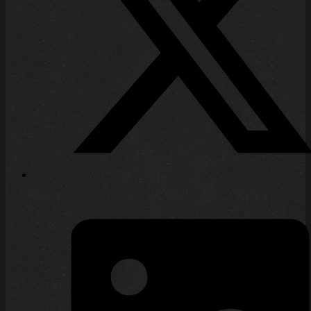
Miniaturen beim Pen &
Paper-Rollenspiel: Ein
Kommen und Gehen
20. September 2024 |
Rollenspiel
| Der alte Wanderer