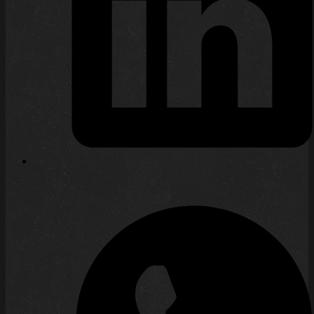
Miniaturen beim Rollenspiel Für mich sind
Figuren (und gerne auch „Gelände“) beim
Pen & Paper-Rollenspiel-Kampf eine
Bereicherung. Ich kann mich noch gut an
frühere, teilweise verwirrende (oder auch
frustrierende) Erlebnisse erinnern, wenn
der Spieler eines Charakters dachte,
letzter könne einem anderen Charakter
einen Heiltrank geben – sich dies aber
nicht mit der Vorstellung anderer,
vornehmlich…