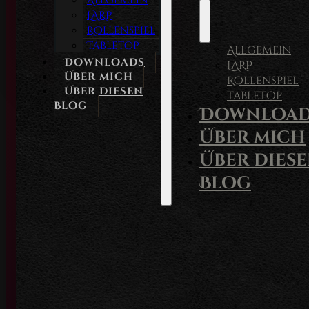
Allgemein
LARP
Rollenspiel
Tabletop
Allgemein
Downloads
LARP
Über mich
Rollenspiel
Über diesen
Tabletop
Blog
Download
Über mich
Über dies
Blog