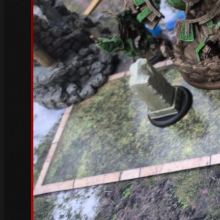
Mai 2023
(5)
April 2023
(3)
März 2023
(6)
Februar 2023
(4)
Januar 2023
(5)
Dezember 2022
(4)
November 2022
(4)
Oktober 2022
(5)