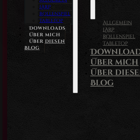
Allgemein
LARP
Rollenspiel
Tabletop
Allgemein
Downloads
LARP
Über mich
Rollenspiel
Über diesen
Tabletop
Blog
Download
Über mich
Über dies
Blog