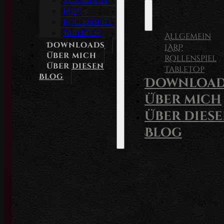
Allgemein
LARP
Rollenspiel
Tabletop
Allgemein
Downloads
LARP
Über mich
Rollenspiel
Über diesen
Tabletop
Blog
Download
Über mich
Über dies
Blog