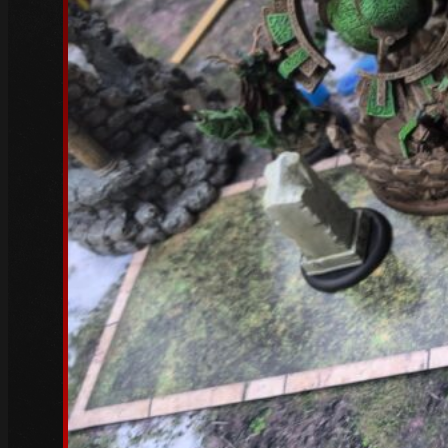
Juli 2023
(1)
Juni 2023
(1)
Mai 2023
(5)
April 2023
(3)
März 2023
(6)
Februar 2023
(4)
Januar 2023
(5)
Dezember 2022
(4)
November 2022
(4)
Oktober 2022
(5)