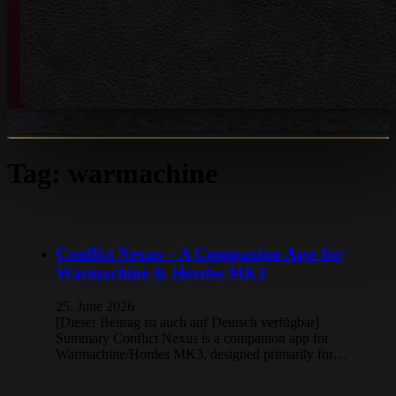
Tag:
warmachine
Conflict Nexus – A Companion App for
Warmachine & Hordes MK3
25. June 2026
[Dieser Beitrag ist auch auf Deutsch verfügbar]
Summary Conflict Nexus is a companion app for
Warmachine/Hordes MK3, designed primarily for…