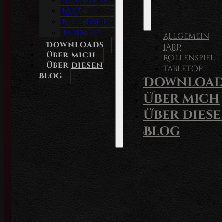
Allgemein
LARP
Rollenspiel
Tabletop
Allgemein
Downloads
LARP
Über mich
Rollenspiel
Über diesen
Tabletop
Blog
Download
Über mich
Über dies
Blog