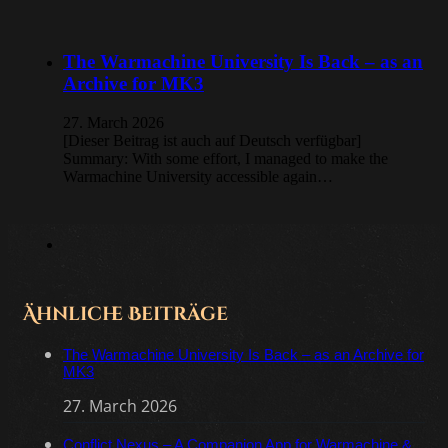
The Warmachine University Is Back – as an
Archive for MK3
27. March 2026
[Dieser Beitrag ist auch auf Deutsch verfügbar]
Summary: With some effort, I managed to make the
Warmachine University accessible again…
Ähnliche Beiträge
The Warmachine University Is Back – as an Archive for
MK3
27. March 2026
Conflict Nexus – A Companion App for Warmachine &